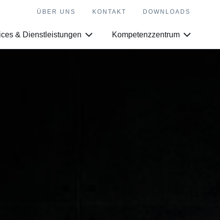
ÜBER UNS
KONTAKT
DOWNLOADS
ices & Dienstleistungen
Kompetenzzentrum